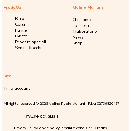
Prodotti
Molino Mariani
Birra
Chi siamo
Corsi
La filiera
Farine
Il laboratorio
Lievito
News
Progetti speciali
Shop
Semi e fiocchi
Info
Il mio account
All rights reserved © 2026 Molino Paolo Mariani - P.Iva 02739820427
ITALIANO
ENGLISH
Privacy Policy
Cookie policy
Termini e condizioni
Credits