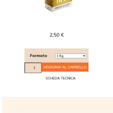
2,50
€
Formato
Tipo
AGGIUNGI AL CARRELLO
2
-
SCHEDA TECNICA
retail
quantità