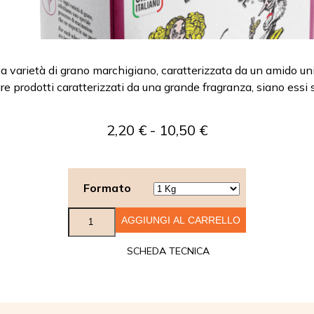
a varietà di grano marchigiano, caratterizzata da un amido uni
e prodotti caratterizzati da una grande fragranza, siano essi sec
Fascia
2,20
€
-
10,50
€
di
prezzo:
da
Formato
2,20 €
Dolci
AGGIUNGI AL CARRELLO
a
quantità
10,50 €
SCHEDA TECNICA