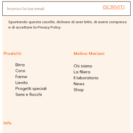
ISCRIVITI
Spuntando questa casella, dichiaro di aver letto, di avere compreso
e di accettare la
Privacy Policy
Prodotti
Molino Mariani
Birra
Chi siamo
Corsi
La filiera
Farine
Il laboratorio
Lievito
News
Progetti speciali
Shop
Semi e fiocchi
Info