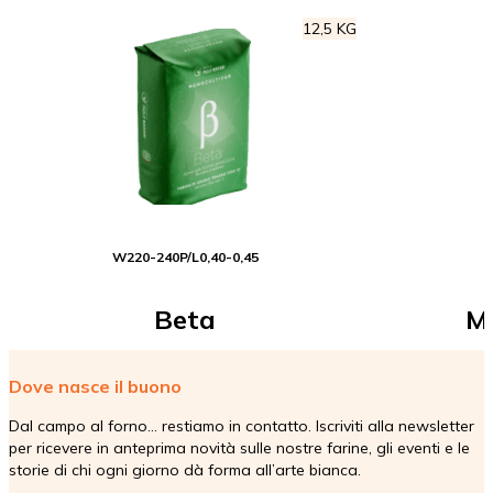
12,5 KG
W
220-240
P/L
0,40-0,45
Beta
Ma
MONOCULTIVAR
Dove nasce il buono
Dal campo al forno… restiamo in contatto. Iscriviti alla newsletter
per ricevere in anteprima novità sulle nostre farine, gli eventi e le
Pane
Dolci
storie di chi ogni giorno dà forma all’arte bianca.